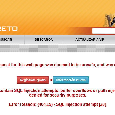
BUSCAR
DESCARGA
ACTUALIZAR A VIP
quest for this web page was deemed to be unsafe, and was 
o
Regístrate gratis
Información nueva
ontain SQL Injection attempts, buffer overflows or path injec
denied for security purposes.
Error Reason: (404.19) - SQL Injection attempt [20]