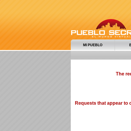
MI PUEBLO
The re
Requests that appear to c