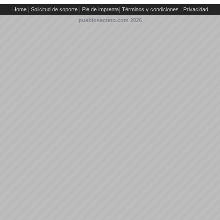
|
|
|
|
Home
Solicitud de soporte
Pie de imprenta
Términos y condiciones
Privacidad
pueblosecreto.com
2026