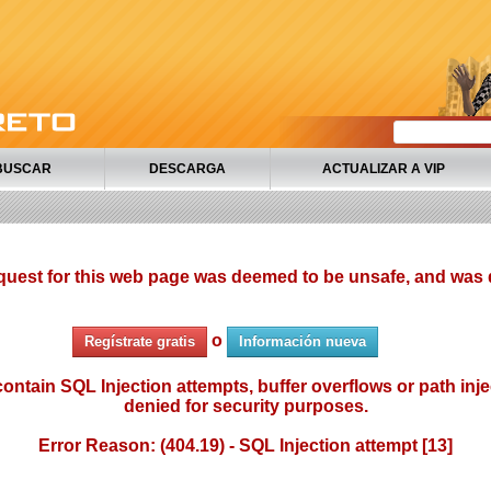
BUSCAR
DESCARGA
ACTUALIZAR A VIP
quest for this web page was deemed to be unsafe, and was 
o
Regístrate gratis
Información nueva
ontain SQL Injection attempts, buffer overflows or path injec
denied for security purposes.
Error Reason: (404.19) - SQL Injection attempt [13]