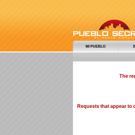
MI PUEBLO
The re
Requests that appear to c