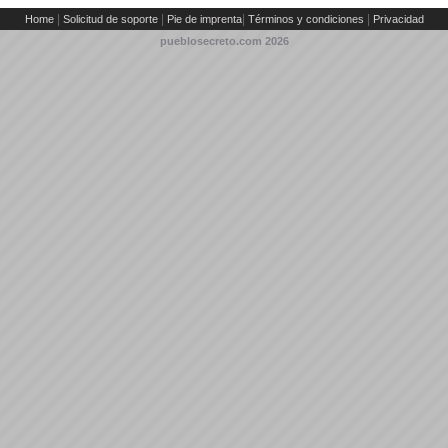
|
|
|
|
Home
Solicitud de soporte
Pie de imprenta
Términos y condiciones
Privacidad
pueblosecreto.com
2026