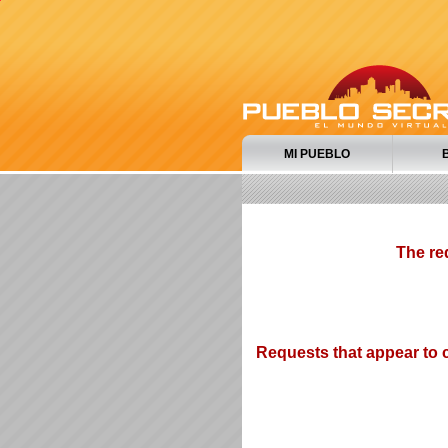
MI PUEBLO
The re
Requests that appear to c