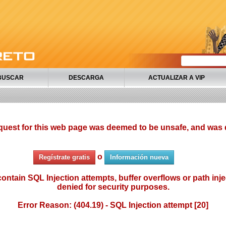
BUSCAR
DESCARGA
ACTUALIZAR A VIP
quest for this web page was deemed to be unsafe, and was 
o
Regístrate gratis
Información nueva
ontain SQL Injection attempts, buffer overflows or path injec
denied for security purposes.
Error Reason: (404.19) - SQL Injection attempt [20]