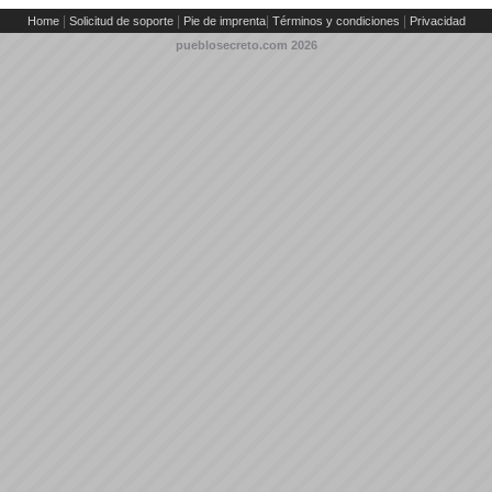
|
|
|
|
Home
Solicitud de soporte
Pie de imprenta
Términos y condiciones
Privacidad
pueblosecreto.com
2026