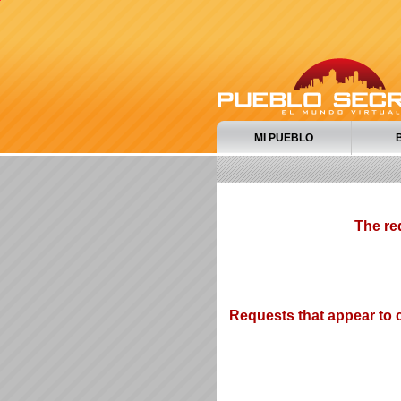
MI PUEBLO
The re
Requests that appear to c