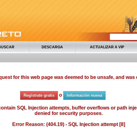
BUSCAR
DESCARGA
ACTUALIZAR A VIP
quest for this web page was deemed to be unsafe, and was 
o
Regístrate gratis
Información nueva
ontain SQL Injection attempts, buffer overflows or path injec
denied for security purposes.
Error Reason: (404.19) - SQL Injection attempt [8]