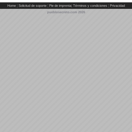
|
|
|
|
Home
Solicitud de soporte
Pie de imprenta
Términos y condiciones
Privacidad
pueblosecreto.com
2026