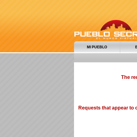
MI PUEBLO
The re
Requests that appear to c