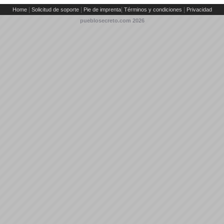
|
|
|
|
Home
Solicitud de soporte
Pie de imprenta
Términos y condiciones
Privacidad
pueblosecreto.com
2026