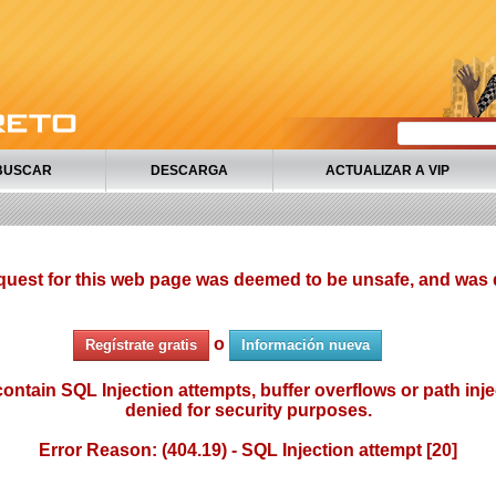
BUSCAR
DESCARGA
ACTUALIZAR A VIP
quest for this web page was deemed to be unsafe, and was 
o
Regístrate gratis
Información nueva
ontain SQL Injection attempts, buffer overflows or path injec
denied for security purposes.
Error Reason: (404.19) - SQL Injection attempt [20]