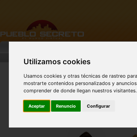
MI PUEBLO
BUSCAR
DESCARGA
Utilizamos cookies
Usamos cookies y otras técnicas de rastreo par
mostrarte contenidos personalizados y anuncios 
Nuevo perfil de Vista
Previa!
comprender de donde llegan nuestros visitantes.
Aceptar
Renuncio
Configurar