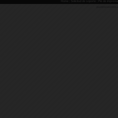
|
|
Home
Solicitud de soporte
Pie de imprenta
pueblosecreto