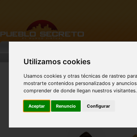
MI PUEBLO
BUSCAR
DESCARGA
Utilizamos cookies
Usamos cookies y otras técnicas de rastreo par
mostrarte contenidos personalizados y anuncios 
FACEBOOK Pueblo
Secreto - CLIC AQUÍ
comprender de donde llegan nuestros visitantes.
Aceptar
Renuncio
Configurar