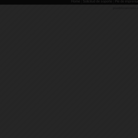
|
|
Home
Solicitud de soporte
Pie de imprenta
pueblosecreto