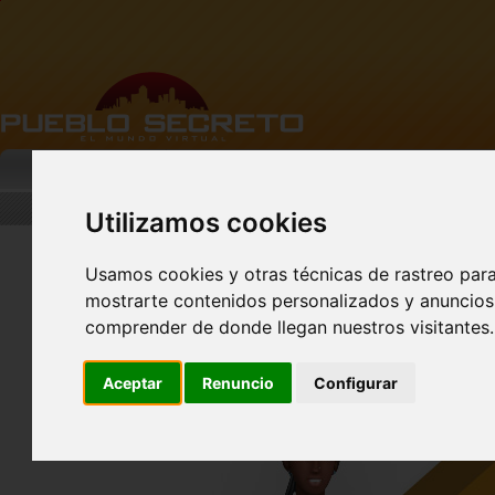
MI PUEBLO
BUSCAR
DESCARGA
Utilizamos cookies
Usamos cookies y otras técnicas de rastreo par
Nuevo perfil de Vista
Previa!
mostrarte contenidos personalizados y anuncios 
comprender de donde llegan nuestros visitantes.
Aceptar
Renuncio
Configurar