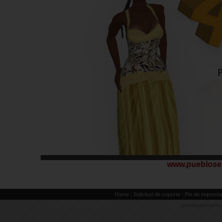
www.pueblose
|
|
Home
Solicitud de soporte
Pie de imprenta
pueblosecreto