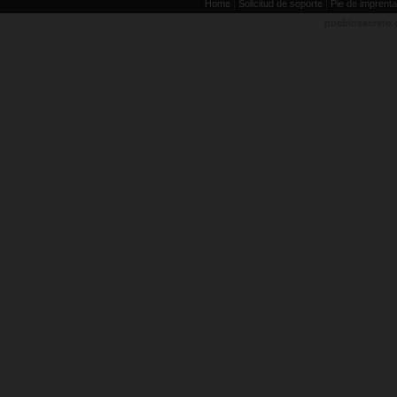
|
|
Home
Solicitud de soporte
Pie de imprenta
pueblosecreto