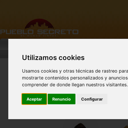
MI PUEBLO
BUSCAR
DESCARGA
Utilizamos cookies
Usamos cookies y otras técnicas de rastreo par
mostrarte contenidos personalizados y anuncios 
FACEBOOK Pueblo
Secreto - CLIC AQUÍ
comprender de donde llegan nuestros visitantes.
Aceptar
Renuncio
Configurar