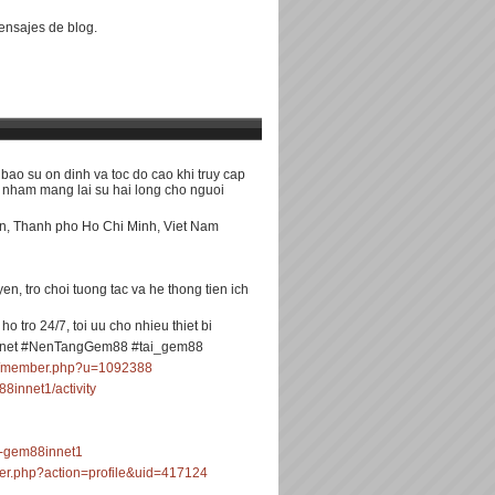
nsajes de blog.
ao su on dinh va toc do cao khi truy cap
u nham mang lai su hai long cho nguoi
an, Thanh pho Ho Chi Minh, Viet Nam
yen, tro choi tuong tac va he thong tien ich
o tro 24/7, toi uu cho nhieu thiet bi
net #NenTangGem88 #tai_gem88
tin/member.php?u=1092388
88innet1/activity
8-gem88innet1
er.php?action=profile&uid=417124