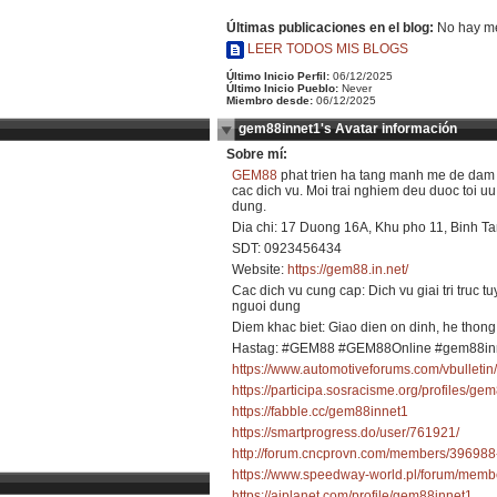
Últimas publicaciones en el blog:
No hay me
LEER TODOS MIS BLOGS
Último Inicio Perfil:
06/12/2025
Último Inicio Pueblo:
Never
Miembro desde:
06/12/2025
gem88innet1's Avatar información
Sobre mí:
GEM88
phat trien ha tang manh me de dam b
cac dich vu. Moi trai nghiem deu duoc toi u
dung.
Dia chi: 17 Duong 16A, Khu pho 11, Binh T
SDT: 0923456434
Website:
https://gem88.in.net/
Cac dich vu cung cap: Dich vu giai tri truc tu
nguoi dung
Diem khac biet: Giao dien on dinh, he thong h
Hastag: #GEM88 #GEM88Online #gem88in
https://www.automotiveforums.com/vbulle
https://participa.sosracisme.org/profiles/gem
https://fabble.cc/gem88innet1
https://smartprogress.do/user/761921/
http://forum.cncprovn.com/members/39698
https://www.speedway-world.pl/forum/memb
https://aiplanet.com/profile/gem88innet1