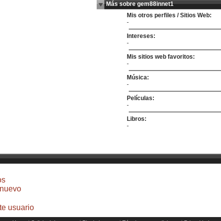
Más sobre gem88innet1
Mis otros perfiles / Sitios Web:
-
Intereses:
-
Mis sitios web favoritos:
-
Música:
-
Películas:
-
Libros:
-
os
 nuevo
te usuario