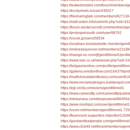
https://leakedmodels.com/forum/members/
https://truckymods.io/user/430527
https://filesharingtalk.com/members/62713
https://malt-orden.info/userinfo.php?uid=43
https://forum.westeroscraft.com/members/
https://protospielsouth.com/user/99762
https://vcook.jp/users/58534
https://smallseo.tools/website-checker/gem8
https://onlinesequencer.net/members/2318
https://manga-no.com/@gem88innet1/profil
https://www.siye.co.uk/viewuser.php?uid=2
https://belgaumonline.com/profile/gem88inn
https://galleria.emotionflow.com/164379/prof
https://multichoicetalentfactory.com/user/81
https://www.mrclarksdesigns.builderspot.c
https://egl.circlly.com/users/gem88innet1
https://www.cameraftp.com/cameraftp/publi
https://otobanana.com/deep/user/a086456
https://www.moshpyt.com/user/gem88innet1
https://vozer.net/members/gem88innet1.725
https://feyenoord.supporters.nl/profiel/120
https://goodandbadpeople.com/gem88innet
https://www.click49.net/forum/members/ge