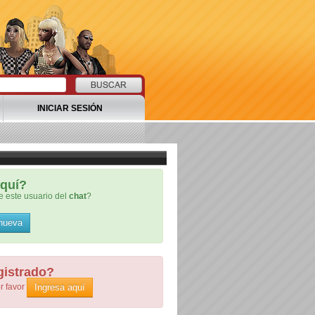
INICIAR SESIÓN
quí?
 este usuario del
chat
?
 nueva
gistrado?
Ingresa aquí
r favor