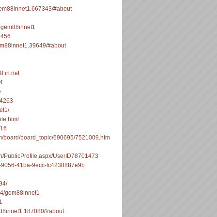
gem88innet1.667343/#about
8-gem88innet1
1456
gem88innet1.39649/#about
8.in.net
64
e
44263
et1/
ile.html
416
om/board/board_topic/690695/7521009.htm
sh/PublicProfile.aspx/UserID78701473
d-9056-41ba-9ecc-fc4238887e9b
94/
494/gem88innet1
1
m88innet1.187080/#about