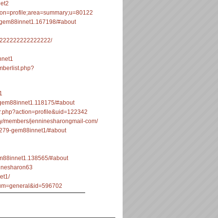
net2
ction=profile;area=summary;u=80122
s/gem88innet1.167198/#about
22222222222222222/
nnet1
mberlist.php?
1
gem88innet1.118175/#about
r.php?action=profile&uid=122342
ty/members/jenninesharongmail-com/
r/76279-gem88innet1/#about
gem88innet1.138565/#about
nninesharon63
et1/
orum=general&id=596702