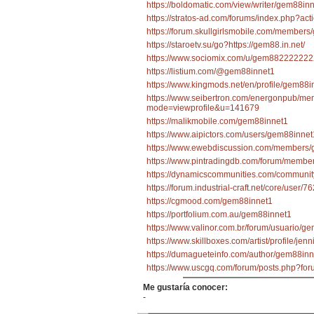
https://boldomatic.com/view/writer/gem88in
https://stratos-ad.com/forums/index.php?a
https://forum.skullgirlsmobile.com/member
https://staroetv.su/go?https://gem88.in.net/
https://www.sociomix.com/u/gem8822222
https://listium.com/@gem88innet1
https://www.kingmods.net/en/profile/gem88i
https://www.seibertron.com/energonpub/me
mode=viewprofile&u=141679
https://malikmobile.com/gem88innet1
https://www.aipictors.com/users/gem88innet
https://www.ewebdiscussion.com/members/
https://www.pintradingdb.com/forum/membe
https://dynamicscommunities.com/communi
https://forum.industrial-craft.net/core/use
https://cgmood.com/gem88innet1
https://portfolium.com.au/gem88innet1
https://www.valinor.com.br/forum/usuario/
https://www.skillboxes.com/artist/profile/je
https://dumagueteinfo.com/author/gem88inn
https://www.uscgq.com/forum/posts.php?f
Me gustaría conocer:
-