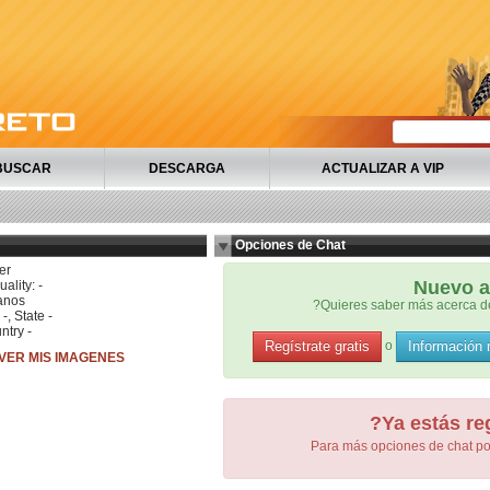
BUSCAR
DESCARGA
ACTUALIZAR A VIP
Opciones de Chat
er
Nuevo a
ality: -
anos
?Quieres saber más acerca de
 -, State -
ntry -
Regístrate gratis
Información
o
VER MIS IMAGENES
?Ya estás re
Para más opciones de chat po