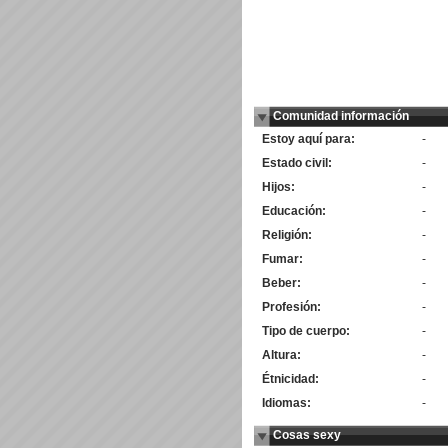
Comunidad información
Estoy aquí para:
-
Estado civil:
-
Hijos:
-
Educación:
-
Religión:
-
Fumar:
-
Beber:
-
Profesión:
-
Tipo de cuerpo:
-
Altura:
-
Étnicidad:
-
Idiomas:
-
Cosas sexy