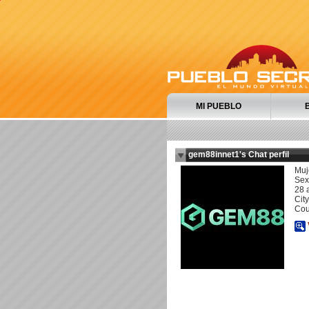
MI PUEBLO
gem88innet1's Chat perfil
Muj
Sexu
28 
City
Cou