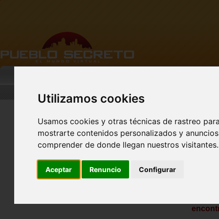
MI PUEBLO
BUSCAR
DESCARGA
Utilizamos cookies
Usamos cookies y otras técnicas de rastreo par
mostrarte contenidos personalizados y anuncios 
Nuevo perfil de Vista
Previa!
comprender de donde llegan nuestros visitantes.
Aceptar
Renuncio
Configurar
La ruta de acceso '/Net/profile/expatguidekorea.com/
encontr