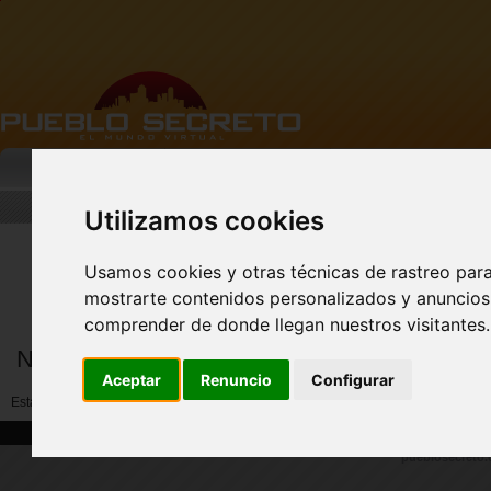
MI PUEBLO
BUSCAR
DESCARGA
Utilizamos cookies
Usamos cookies y otras técnicas de rastreo par
FACEBOOK Pueblo
Secreto - CLIC AQUÍ
mostrarte contenidos personalizados y anuncios 
comprender de donde llegan nuestros visitantes.
Notificar abuso por miembros
Aceptar
Renuncio
Configurar
Esta opción no esta disponible ahora. Por favor reporte a (soporte@pueblosecre
|
|
Home
Solicitud de soporte
Pie de imprenta
pueblosecreto