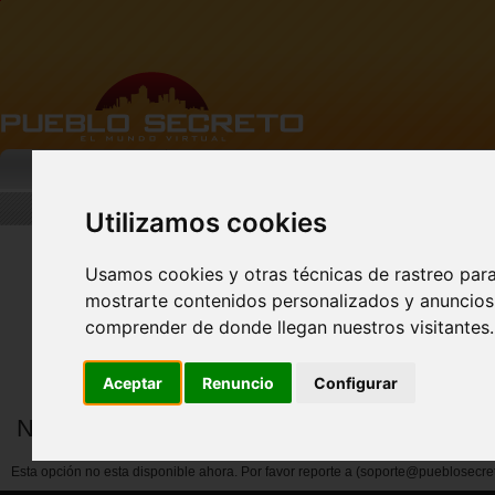
MI PUEBLO
BUSCAR
DESCARGA
Utilizamos cookies
Usamos cookies y otras técnicas de rastreo par
mostrarte contenidos personalizados y anuncios 
FACEBOOK Pueblo
Secreto - CLIC AQUÍ
comprender de donde llegan nuestros visitantes.
Aceptar
Renuncio
Configurar
Notificar abuso por miembros
Esta opción no esta disponible ahora. Por favor reporte a (soporte@pueblosecre