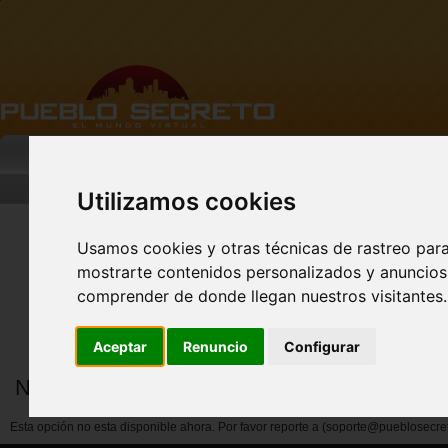
MI PUEBLO
BUSCAR
DESCARGA
Utilizamos cookies
Usamos cookies y otras técnicas de rastreo par
mostrarte contenidos personalizados y anuncios 
Nuevo perfil de Vista
Previa!
comprender de donde llegan nuestros visitantes.
Aceptar
Renuncio
Configurar
Notificar abuso por miembros
Esta opción no esta disponible ahora. Por favor reporte a (soporte@pueblosecre