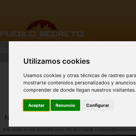
MI PUEBLO
BUSCAR
DESCARGA
Utilizamos cookies
Usamos cookies y otras técnicas de rastreo par
mostrarte contenidos personalizados y anuncios 
FACEBOOK Pueblo
Secreto - CLIC AQUÍ
comprender de donde llegan nuestros visitantes.
Aceptar
Renuncio
Configurar
Notificar abuso por miembros
Esta opción no esta disponible ahora. Por favor reporte a (soporte@pueblosecre