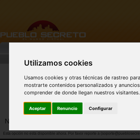
MI PUEBLO
BUSCAR
DESCARGA
Utilizamos cookies
Usamos cookies y otras técnicas de rastreo par
mostrarte contenidos personalizados y anuncios 
Nuevo perfil de Vista
Previa!
comprender de donde llegan nuestros visitantes.
Aceptar
Renuncio
Configurar
Notificar abuso por miembros
Esta opción no esta disponible ahora. Por favor reporte a (soporte@pueblosecre