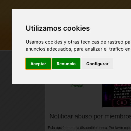
Utilizamos cookies
Usamos cookies y otras técnicas de rastreo pa
MI PUEBLO
BUSCAR
anuncios adecuados, para analizar el tráfico e
Aceptar
Renuncio
Configurar
Nuevo perfil de Vista
Previa!
Notificar abuso por miembro
Esta opción no esta disponible ahora. Por favor re