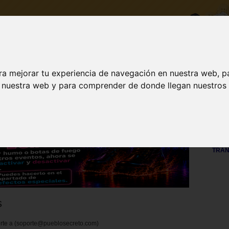
ra mejorar tu experiencia de navegación en nuestra web, p
DESCARGA
ACTUALIZAR A VIP
INICI
n nuestra web y para comprender de donde llegan nuestros v
Visit
TRAN
s
porte a (soporte@pueblosecreto.com)