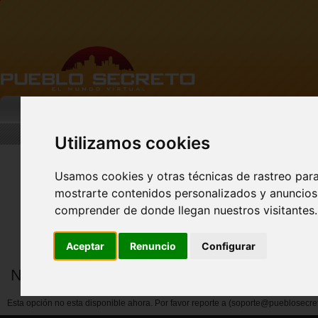
MI PUEBLO
BUSCAR
DESCARGA
Utilizamos cookies
Usamos cookies y otras técnicas de rastreo par
mostrarte contenidos personalizados y anuncios 
FACEBOOK Pueblo
Secreto - CLIC AQUÍ
comprender de donde llegan nuestros visitantes.
Aceptar
Renuncio
Configurar
Notificar abuso por miembros
Esta opción no esta disponible ahora. Por favor reporte a (soporte@pueblosecre