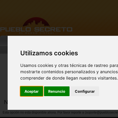
MI PUEBLO
BUSCAR
DESCARGA
Utilizamos cookies
Usamos cookies y otras técnicas de rastreo par
mostrarte contenidos personalizados y anuncios 
Nuevo perfil de Vista
Previa!
comprender de donde llegan nuestros visitantes.
Aceptar
Renuncio
Configurar
Notificar abuso por miembros
Esta opción no esta disponible ahora. Por favor reporte a (soporte@pueblosecre