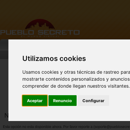
MI PUEBLO
BUSCAR
DESCARGA
Utilizamos cookies
Usamos cookies y otras técnicas de rastreo par
mostrarte contenidos personalizados y anuncios 
Nuevo perfil de Vista
comprender de donde llegan nuestros visitantes.
Previa!
Aceptar
Renuncio
Configurar
Notificar abuso por miembros
Esta opción no esta disponible ahora. Por favor reporte a (soporte@pueblosecre