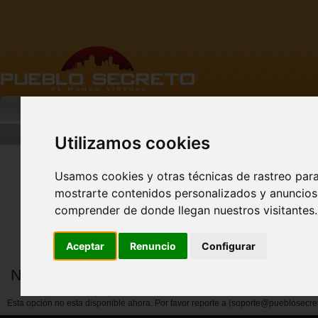
MI PUEBLO
BUSCAR
DESCARGA
Utilizamos cookies
Usamos cookies y otras técnicas de rastreo par
mostrarte contenidos personalizados y anuncios 
FACEBOOK Pueblo
Secreto - CLIC AQUÍ
comprender de donde llegan nuestros visitantes.
Aceptar
Renuncio
Configurar
Notificar abuso por miembros
Esta opción no esta disponible ahora. Por favor reporte a (soporte@pueblosecre