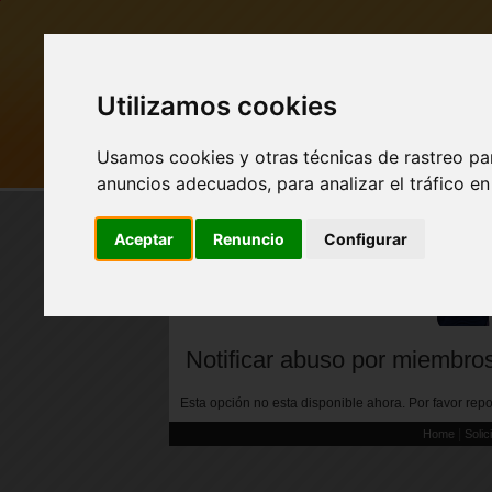
Utilizamos cookies
Usamos cookies y otras técnicas de rastreo pa
MI PUEBLO
BUSCAR
anuncios adecuados, para analizar el tráfico e
Aceptar
Renuncio
Configurar
FACEBOOK Pueblo
Secreto - CLIC AQUÍ
Notificar abuso por miembro
Esta opción no esta disponible ahora. Por favor re
|
Home
Solic