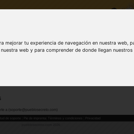
ra mejorar tu experiencia de navegación en nuestra web, p
DESCARGA
ACTUALIZAR A VIP
INICI
n nuestra web y para comprender de donde llegan nuestros v
Visit
TRAN
s
porte a (soporte@pueblosecreto.com)
|
|
|
itud de soporte
Pie de imprenta
Términos y condiciones
Privacidad
pueblosecreto.com
2026