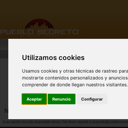
MI PUEBLO
BUSCAR
DESCARGA
Utilizamos cookies
Usamos cookies y otras técnicas de rastreo par
mostrarte contenidos personalizados y anuncios 
FACEBOOK Pueblo
Secreto - CLIC AQUÍ
comprender de donde llegan nuestros visitantes.
Aceptar
Renuncio
Configurar
Notificar abuso por miembros
Esta opción no esta disponible ahora. Por favor reporte a (soporte@pueblosecre