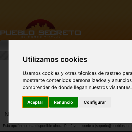
MI PUEBLO
BUSCAR
DESCARGA
Utilizamos cookies
Usamos cookies y otras técnicas de rastreo par
mostrarte contenidos personalizados y anuncios 
Nuevo perfil de Vista
Previa!
comprender de donde llegan nuestros visitantes.
Aceptar
Renuncio
Configurar
Notificar abuso por miembros
Esta opción no esta disponible ahora. Por favor reporte a (soporte@pueblosecre