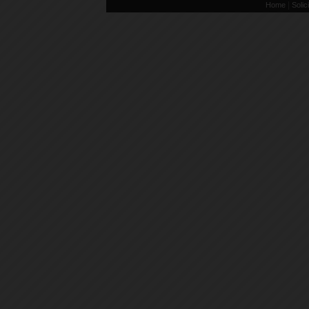
|
Home
Solic