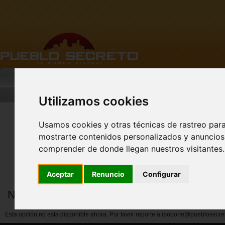
MI PUEBLO
BUSCAR
DESCARGA
Utilizamos cookies
Usamos cookies y otras técnicas de rastreo par
mostrarte contenidos personalizados y anuncios 
Nuevo perfil de Vista
Previa!
comprender de donde llegan nuestros visitantes.
Aceptar
Renuncio
Configurar
Notificar abuso por miembros
Esta opción no esta disponible ahora. Por favor reporte a (soporte@pueblosecre