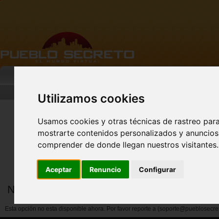
MI PUEBLO
BUSCAR
DESCARGA
Utilizamos cookies
Usamos cookies y otras técnicas de rastreo par
mostrarte contenidos personalizados y anuncios 
FACEBOOK Pueblo
Secreto - CLIC AQUÍ
comprender de donde llegan nuestros visitantes.
Aceptar
Renuncio
Configurar
Notificar abuso por miembros
Esta opción no esta disponible ahora. Por favor reporte a (soporte@pueblosecre