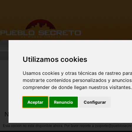
MI PUEBLO
BUSCAR
DESCARGA
Utilizamos cookies
Usamos cookies y otras técnicas de rastreo par
mostrarte contenidos personalizados y anuncios 
Nuevo perfil de Vista
Previa!
comprender de donde llegan nuestros visitantes.
Aceptar
Renuncio
Configurar
Notificar abuso por miembros
Esta opción no esta disponible ahora. Por favor reporte a (soporte@pueblosecre