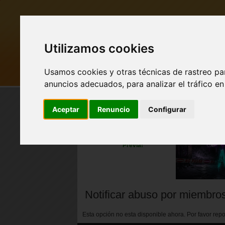
Utilizamos cookies
Usamos cookies y otras técnicas de rastreo pa
MI PUEBLO
BUSCAR
anuncios adecuados, para analizar el tráfico e
Aceptar
Renuncio
Configurar
Nuevo perfil de Vista
Previa!
Notificar abuso por miembro
Esta opción no esta disponible ahora. Por favor re