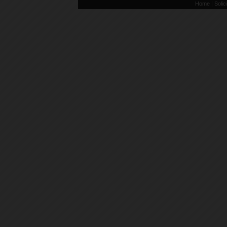
|
Home
Solic