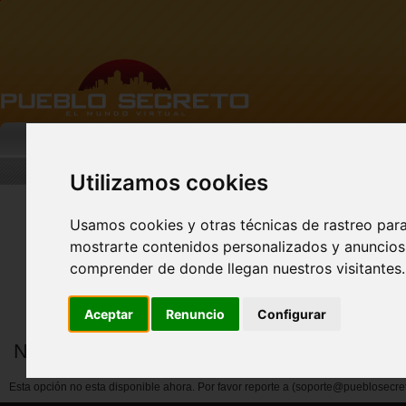
MI PUEBLO
BUSCAR
DESCARGA
Utilizamos cookies
Usamos cookies y otras técnicas de rastreo par
mostrarte contenidos personalizados y anuncios 
FACEBOOK Pueblo
Secreto - CLIC AQUÍ
comprender de donde llegan nuestros visitantes.
Aceptar
Renuncio
Configurar
Notificar abuso por miembros
Esta opción no esta disponible ahora. Por favor reporte a (soporte@pueblosecre