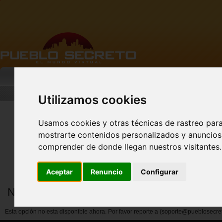
MI PUEBLO
BUSCAR
DESCARGA
Utilizamos cookies
Usamos cookies y otras técnicas de rastreo par
mostrarte contenidos personalizados y anuncios 
Nuevo perfil de Vista
Previa!
comprender de donde llegan nuestros visitantes.
Aceptar
Renuncio
Configurar
Notificar abuso por miembros
Esta opción no esta disponible ahora. Por favor reporte a (soporte@pueblosecre