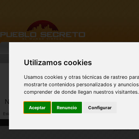
MI PUEBLO
BUSCAR
DESCARGA
Utilizamos cookies
Usamos cookies y otras técnicas de rastreo par
Nuevo perfil de Vista
Previa!
mostrarte contenidos personalizados y anuncios 
comprender de donde llegan nuestros visitantes.
Notificar abuso por miembros
Aceptar
Renuncio
Configurar
Esta opción no esta disponible ahora. Por favor reporte a (soporte@pueblosecre
|
|
Home
Solicitud de soporte
Pie de imprenta
pueblosecreto