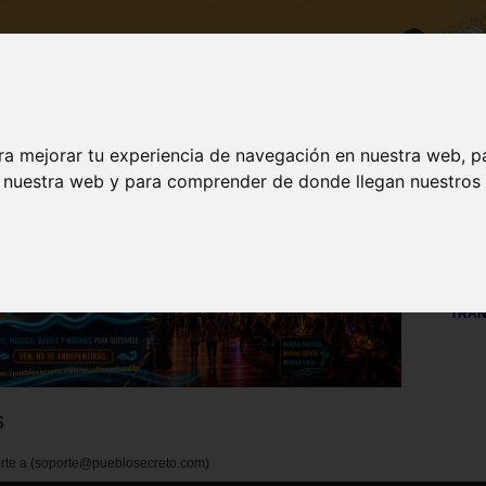
ra mejorar tu experiencia de navegación en nuestra web, p
DESCARGA
ACTUALIZAR A VIP
INICI
n nuestra web y para comprender de donde llegan nuestros v
Visit
TRAN
s
porte a (soporte@pueblosecreto.com)