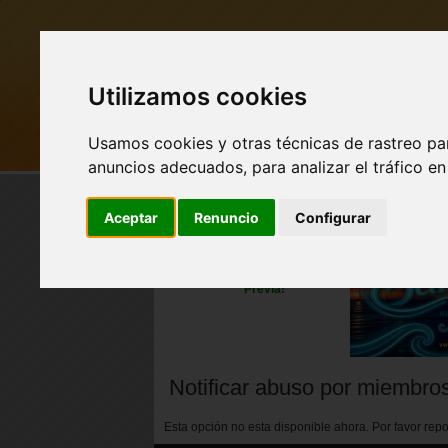
Utilizamos cookies
Usamos cookies y otras técnicas de rastreo pa
MI PUEBLO
BUSCAR
anuncios adecuados, para analizar el tráfico e
Aceptar
Renuncio
Configurar
Nuevo perfil de Vista
Previa!
Notificar abuso por miembro
Esta opción no esta disponible ahora. Por favor re