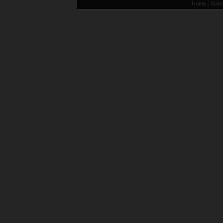
|
Home
Solic