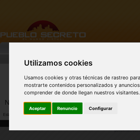
MI PUEBLO
BUSCAR
DESCARGA
Utilizamos cookies
Usamos cookies y otras técnicas de rastreo par
FACEBOOK Pueblo
Secreto - CLIC AQUÍ
mostrarte contenidos personalizados y anuncios 
comprender de donde llegan nuestros visitantes.
Notificar abuso por miembros
Aceptar
Renuncio
Configurar
Esta opción no esta disponible ahora. Por favor reporte a (soporte@pueblosecre
|
|
Home
Solicitud de soporte
Pie de imprenta
pueblosecreto