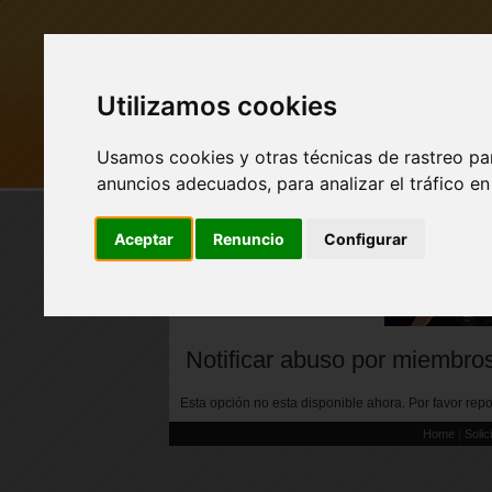
Utilizamos cookies
Usamos cookies y otras técnicas de rastreo pa
MI PUEBLO
BUSCAR
anuncios adecuados, para analizar el tráfico e
Aceptar
Renuncio
Configurar
FACEBOOK Pueblo
Secreto - CLIC AQUÍ
Notificar abuso por miembro
Esta opción no esta disponible ahora. Por favor re
|
Home
Solic