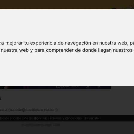
ra mejorar tu experiencia de navegación en nuestra web, p
DESCARGA
ACTUALIZAR A VIP
INICI
n nuestra web y para comprender de donde llegan nuestros v
NUEVO! 
L
s
porte a (soporte@pueblosecreto.com)
|
|
|
itud de soporte
Pie de imprenta
Términos y condiciones
Privacidad
pueblosecreto.com
2026