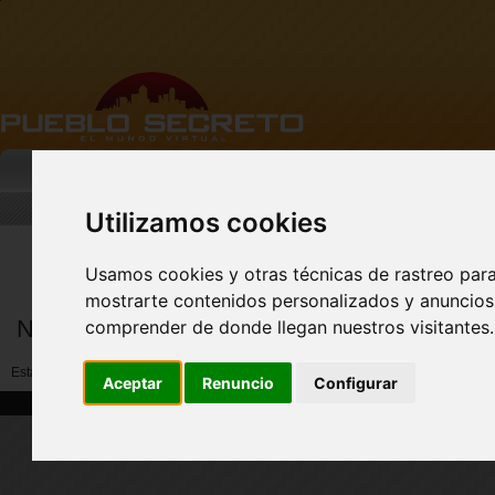
MI PUEBLO
BUSCAR
DESCARGA
Utilizamos cookies
FACEBOOK Pueblo
Secreto - CLIC AQUÍ
Usamos cookies y otras técnicas de rastreo par
mostrarte contenidos personalizados y anuncios 
Notificar abuso por miembros
comprender de donde llegan nuestros visitantes.
Esta opción no esta disponible ahora. Por favor reporte a (soporte@pueblosecre
Aceptar
Renuncio
Configurar
|
|
Home
Solicitud de soporte
Pie de imprenta
pueblosecreto