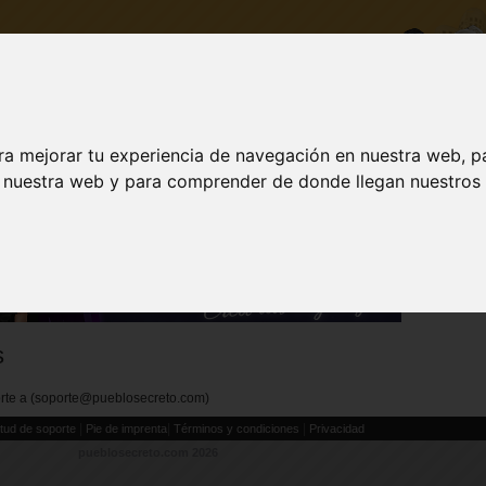
ra mejorar tu experiencia de navegación en nuestra web, p
DESCARGA
ACTUALIZAR A VIP
INICI
n nuestra web y para comprender de donde llegan nuestros v
Visit
TRAN
s
porte a (soporte@pueblosecreto.com)
|
|
|
itud de soporte
Pie de imprenta
Términos y condiciones
Privacidad
pueblosecreto.com
2026