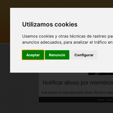
Utilizamos cookies
Usamos cookies y otras técnicas de rastreo pa
MI PUEBLO
BUSCAR
anuncios adecuados, para analizar el tráfico e
Aceptar
Renuncio
Configurar
Nuevo perfil de Vista
Previa!
Notificar abuso por miembro
Esta opción no esta disponible ahora. Por favor re
|
Home
Solic